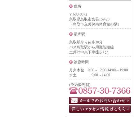
住所
〒680-0872
鳥取県鳥取市宮長159-28
（鳥取市立美保南体育館の隣）
最寄駅
鳥取駅から徒歩30分
バス鳥取駅から用瀬智頭線
土井叶中央下車徒歩1分
診療時間
月火木金 9:00～12:00/14:00～19:00
水土 9:00～14:00
(予約優先制)