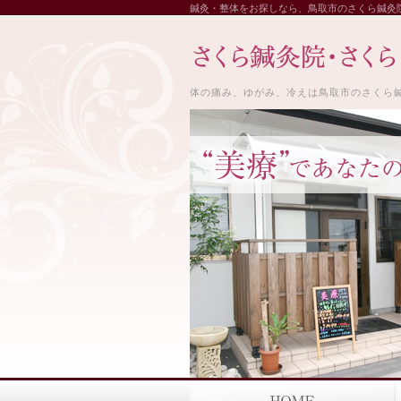
鍼灸・整体をお探しなら、鳥取市のさくら鍼灸
体の痛み、ゆがみ、冷えは鳥取市のさくら