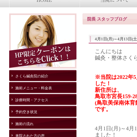
院長 スタッフブログ
4月1日(月)～4月13日
こんにちは
鍼灸・整体さく
さくら鍼灸院の紹介
※当院は2022
した！
施術メニュー・料金表
新住所は、
鳥取市宮長159-2
診療時間・アクセス
(鳥取美保南体育
です。
予約空き状況
施術の流れ
4月1日(月)～4
ました！
来院された方の声