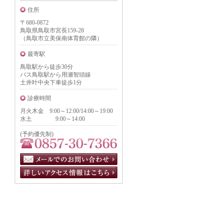
住所
〒680-0872
鳥取県鳥取市宮長159-28
（鳥取市立美保南体育館の隣）
最寄駅
鳥取駅から徒歩30分
バス鳥取駅から用瀬智頭線
土井叶中央下車徒歩1分
診療時間
月火木金 9:00～12:00/14:00～19:00
水土 9:00～14:00
(予約優先制)