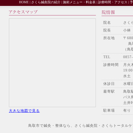
HOME
|
さくら鍼灸院の紹介
|
施術メニュー・料金表
|
診療時間・アクセス
|
予
院名
さく
院長
小林
所在地
〒680
鳥取
（鳥
TEL
085
診療時間
月火木
19:00
水土
休診日
水曜
最寄駅
鳥取
バス
土井
駐車場
有り
大きな地図で見る
鳥取市で鍼灸・整体なら、さくら鍼灸院・さくらトータルケアへ Copyr