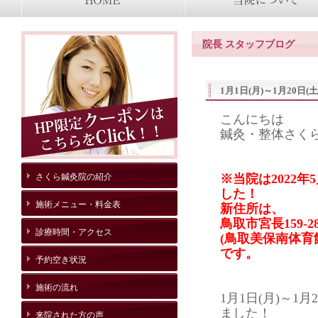
院長 スタッフブログ
1月1日(月)～1月20日
こんにちは
鍼灸・整体さく
さくら鍼灸院の紹介
※当院は2022
した！
施術メニュー・料金表
新住所は、
鳥取市宮長159-2
診療時間・アクセス
(鳥取美保南体育
です。
予約空き状況
施術の流れ
1月1日(月)～1
ました！
来院された方の声