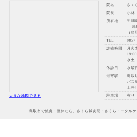
院名
さく
院長
小林
所在地
〒680
鳥取
（鳥
TEL
085
診療時間
月火木
19:00
水土
休診日
水曜
最寄駅
鳥取
バス
土井
駐車場
有り
大きな地図で見る
鳥取市で鍼灸・整体なら、さくら鍼灸院・さくらトータルケアへ Copyr