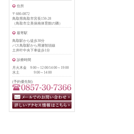
住所
〒680-0872
鳥取県鳥取市宮長159-28
（鳥取市立美保南体育館の隣）
最寄駅
鳥取駅から徒歩30分
バス鳥取駅から用瀬智頭線
土井叶中央下車徒歩1分
診療時間
月火木金 9:00～12:00/14:00～19:00
水土 9:00～14:00
(予約優先制)