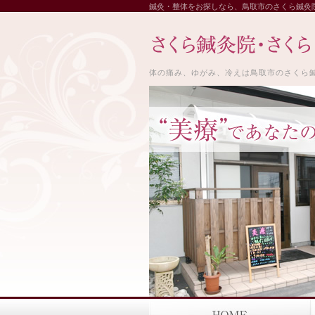
鍼灸・整体をお探しなら、鳥取市のさくら鍼灸
体の痛み、ゆがみ、冷えは鳥取市のさくら