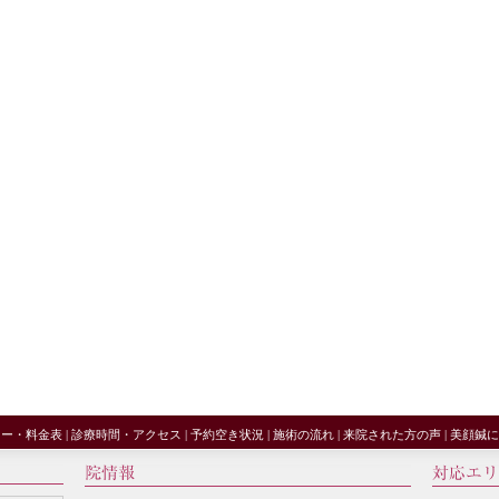
ュー・料金表
|
診療時間・アクセス
|
予約空き状況
|
施術の流れ
|
来院された方の声
|
美顔鍼に