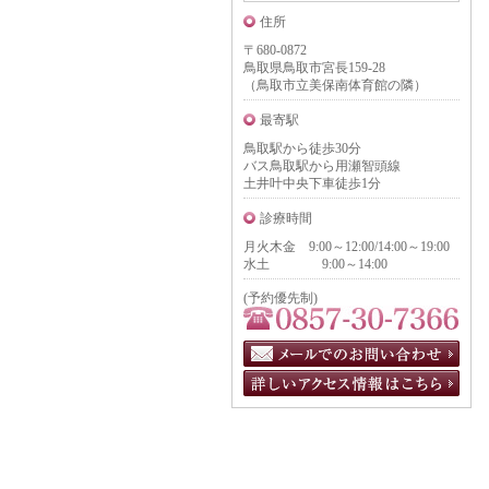
住所
〒680-0872
鳥取県鳥取市宮長159-28
（鳥取市立美保南体育館の隣）
最寄駅
鳥取駅から徒歩30分
バス鳥取駅から用瀬智頭線
土井叶中央下車徒歩1分
診療時間
月火木金 9:00～12:00/14:00～19:00
水土 9:00～14:00
(予約優先制)