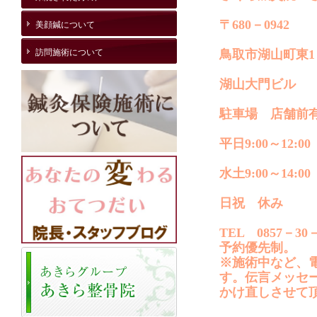
〒680－0942
美顔鍼について
訪問施術について
鳥取市湖山町東1－
湖山大門ビル
駐車場 店舗前
平日9:00～12:00 
水土9:00～14:00
日祝 休み
TEL 0857－30－
予約優先制。
※施術中など、
す。伝言メッセ
かけ直しさせて