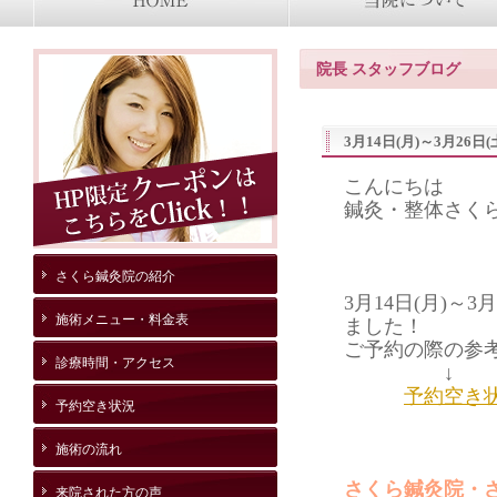
院長 スタッフブログ
3月14日(月)～3月26
こんにちは
鍼灸・整体さく
さくら鍼灸院の紹介
3月14日(月)～
施術メニュー・料金表
ました！
ご予約の際の参考
診療時間・アクセス
↓
予約空き
予約空き状況
施術の流れ
さくら鍼灸院・
来院された方の声