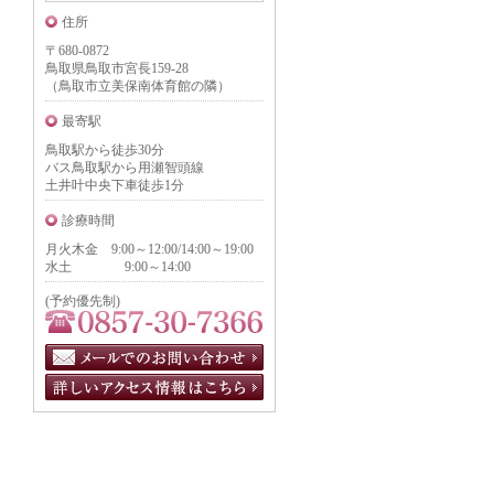
住所
〒680-0872
鳥取県鳥取市宮長159-28
（鳥取市立美保南体育館の隣）
最寄駅
鳥取駅から徒歩30分
バス鳥取駅から用瀬智頭線
土井叶中央下車徒歩1分
診療時間
月火木金 9:00～12:00/14:00～19:00
水土 9:00～14:00
(予約優先制)