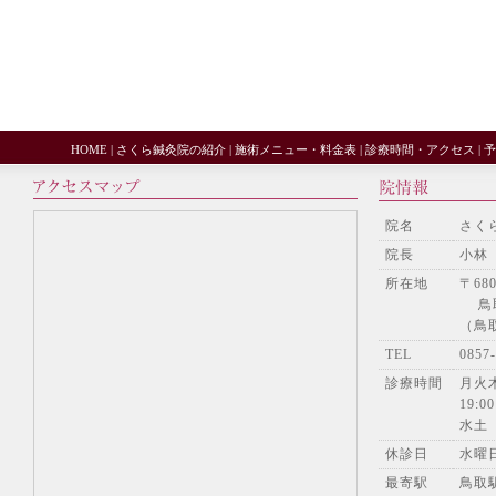
HOME
|
さくら鍼灸院の紹介
|
施術メニュー・料金表
|
診療時間・アクセス
|
予
院名
さく
院長
小林
所在地
〒680
鳥取
（鳥
TEL
085
診療時間
月火木
19:00
水土
休診日
水曜
最寄駅
鳥取