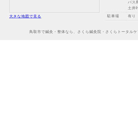
バス
土井
駐車場
有り
大きな地図で見る
鳥取市で鍼灸・整体なら、さくら鍼灸院・さくらトータルケアへ Copyr