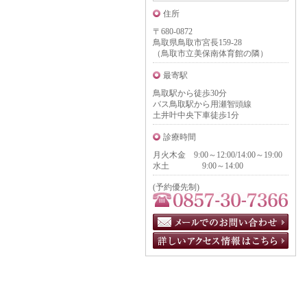
住所
〒680-0872
鳥取県鳥取市宮長159-28
（鳥取市立美保南体育館の隣）
最寄駅
鳥取駅から徒歩30分
バス鳥取駅から用瀬智頭線
土井叶中央下車徒歩1分
診療時間
月火木金 9:00～12:00/14:00～19:00
水土 9:00～14:00
(予約優先制)