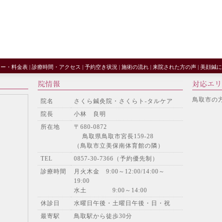
ュー・料金表
|
診療時間・アクセス
|
予約空き状況
|
施術の流れ
|
来院された方の声
|
美顔鍼に
鳥取市の
院名
さくら鍼灸院・さくらト-タルケア
院長
小林 良明
所在地
〒680-0872
鳥取県鳥取市宮長159-28
（鳥取市立美保南体育館の隣）
TEL
0857-30-7366（予約優先制）
診療時間
月火木金 9:00～12:00/14:00～
19:00
水土 9:00～14:00
休診日
水曜日午後・土曜日午後・日・祝
最寄駅
鳥取駅から徒歩30分