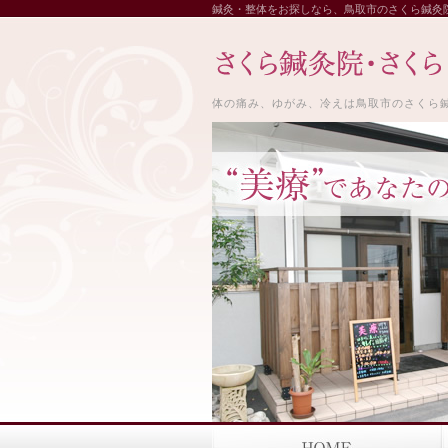
鍼灸・整体をお探しなら、鳥取市のさくら鍼灸
体の痛み、ゆがみ、冷えは鳥取市のさくら