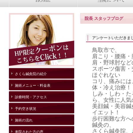
院長 スタッフブログ
アンケートいただきま
鳥取市で、
肩こり・腰痛・
肩・野球肘など
スポーツ傷害・
さくら鍼灸院の紹介
ほぐれない
コリ、痛みには
施術メニュー・料金表
体・冷え治療！
しみ・しわ・た
診療時間・アクセス
ら、女性に人気
美顔鍼・美容鍼
予約空き状況
イエット！
歩行困難な方へ
施術の流れ
鍼灸の、
さくら鍼灸院、
来院された方の声