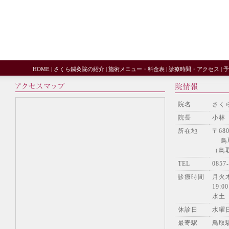
HOME
|
さくら鍼灸院の紹介
|
施術メニュー・料金表
|
診療時間・アクセス
|
予
院名
さく
院長
小林
所在地
〒680
鳥取
（鳥
TEL
085
診療時間
月火木
19:00
水土
休診日
水曜
最寄駅
鳥取