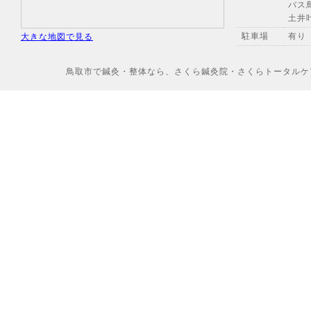
バス
土井
駐車場
有り
大きな地図で見る
鳥取市で鍼灸・整体なら、さくら鍼灸院・さくらトータルケアへ Copyr