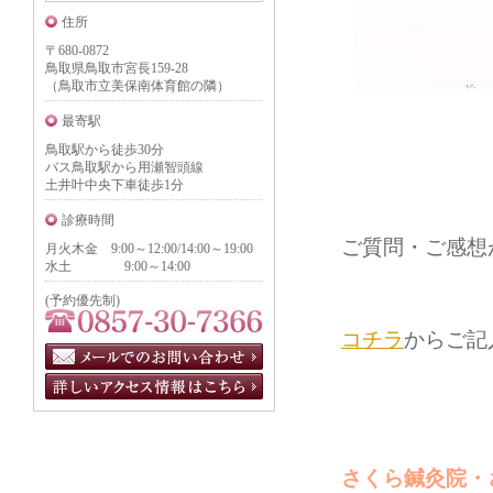
住所
〒680-0872
鳥取県鳥取市宮長159-28
（鳥取市立美保南体育館の隣）
最寄駅
鳥取駅から徒歩30分
バス鳥取駅から用瀬智頭線
土井叶中央下車徒歩1分
診療時間
ご質問・ご感想
月火木金 9:00～12:00/14:00～19:00
水土 9:00～14:00
(予約優先制)
コチラ
からご記
さくら鍼灸院・