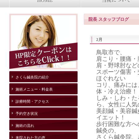
院長 スタッフブログ
2月
鳥取市で、
肩こり・腰痛・
肩・野球肘など
スポーツ傷害・
さくら鍼灸院の紹介
ほぐれない
コリ、痛みには
施術メニュー・料金表
体・冷え治療！
しみ・しわ・た
診療時間・アクセス
ら、女性に人気
美顔鍼・美容鍼
予約空き状況
イエット！
歩行困難な方へ
施術の流れ
鍼灸の、
さくら鍼灸院、
来院された方の声