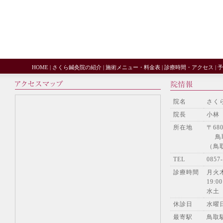
HOME
|
さくら鍼灸院の紹介
|
施術メニュー・料金表
|
診療時間・アクセス
|
予
院名
さく
院長
小林
所在地
〒680
鳥取
（鳥
TEL
085
診療時間
月火木
19:00
水土
休診日
水曜
最寄駅
鳥取