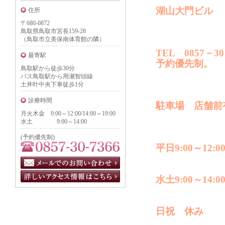
湖山大門ビル
住所
〒680-0872
鳥取県鳥取市宮長159-28
（鳥取市立美保南体育館の隣）
TEL 0857－30
最寄駅
予約優先制。
鳥取駅から徒歩30分
バス鳥取駅から用瀬智頭線
土井叶中央下車徒歩1分
診療時間
駐車場 店舗前
月火木金 9:00～12:00/14:00～19:00
水土 9:00～14:00
(予約優先制)
平日9:00～12:00
水土9:00～14:0
日祝 休み