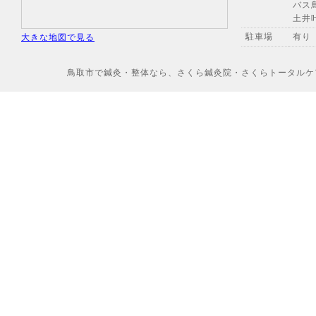
バス
土井
駐車場
有り
大きな地図で見る
鳥取市で鍼灸・整体なら、さくら鍼灸院・さくらトータルケアへ Copyr