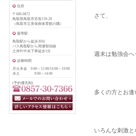
住所
〒680-0872
さて、
鳥取県鳥取市宮長159-28
（鳥取市立美保南体育館の隣）
最寄駅
鳥取駅から徒歩30分
バス鳥取駅から用瀬智頭線
土井叶中央下車徒歩1分
週末は勉強会へ
診療時間
月火木金 9:00～12:00/14:00～19:00
水土 9:00～14:00
(予約優先制)
多くの方とお逢
いろんな刺激と