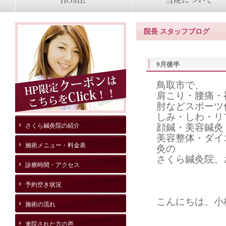
院長 スタッフブログ
9月後半
鳥取市で、
肩こり・腰痛・
肘などスポーツ
しみ・しわ・リ
さくら鍼灸院の紹介
顔鍼・美容鍼灸
美容整体・ダイ
施術メニュー・料金表
灸の
さくら鍼灸院、
診療時間・アクセス
予約空き状況
こんにちは、小
施術の流れ
来院された方の声