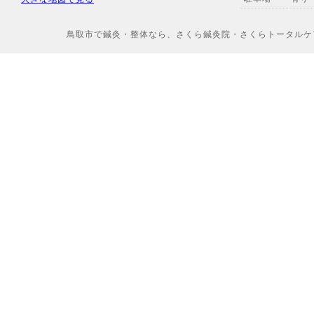
鳥取市で鍼灸・整体なら、さくら鍼灸院・さくらトータルケアへ Copyr