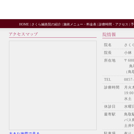
HOME
|
さくら鍼灸院の紹介
|
施術メニュー・料金表
|
診療時間・アクセス
|
予
院名
さく
院長
小林
所在地
〒680
鳥取
（鳥
TEL
085
診療時間
月火木
19:00
水土
休診日
水曜
最寄駅
鳥取
バス
土井
駐車場
有り
大きな地図で見る