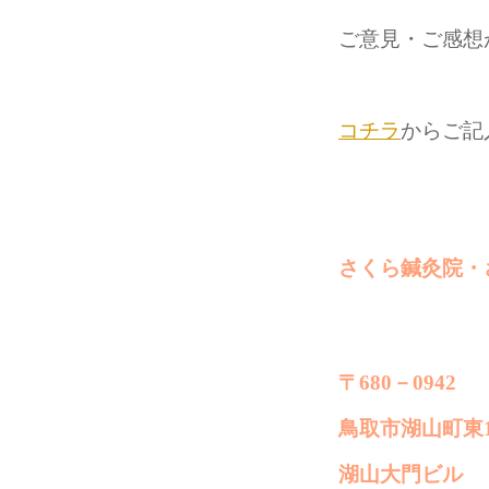
ご意見・ご感想
コチラ
からご記
さくら鍼灸院・
〒680－0942
鳥取市湖山町東1
湖山大門ビル