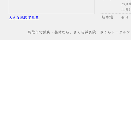
バス
土井
駐車場
有り
大きな地図で見る
鳥取市で鍼灸・整体なら、さくら鍼灸院・さくらトータルケアへ Copyr