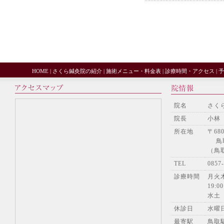
HOME
|
さくら鍼灸院の紹介
|
施術メニュー・料金表
|
診療時間・アクセス
|
予
院名
さく
院長
小林
所在地
〒680
鳥取
（鳥
TEL
085
診療時間
月火木
19:00
水土
休診日
水曜
最寄駅
鳥取