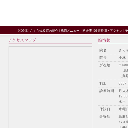
HOME
|
さくら鍼灸院の紹介
|
施術メニュー・料金表
|
診療時間・アクセス
|
予
院名
さく
院長
小林
所在地
〒680
鳥取
（鳥
TEL
085
診療時間
月火木
19:00
水土
休診日
水曜
最寄駅
鳥取
バス
土井