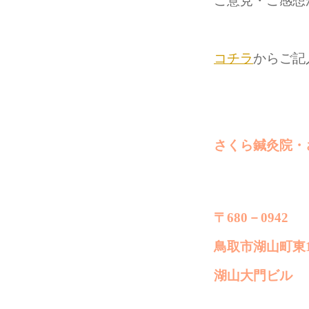
ご意見・ご感想
コチラ
からご記
さくら鍼灸院・
〒680－0942
鳥取市湖山町東1
湖山大門ビル