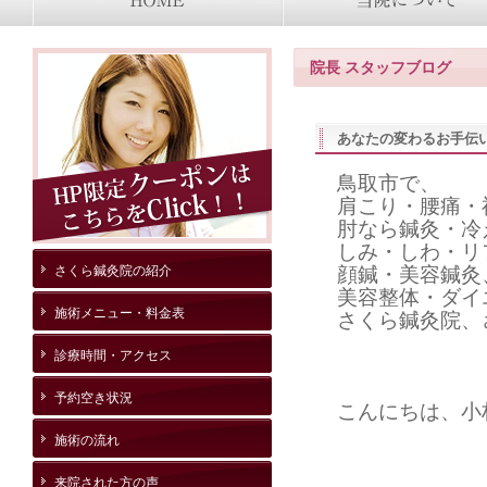
院長 スタッフブログ
あなたの変わるお手伝
鳥取市で、
肩こり・腰痛・
肘なら鍼灸・冷
しみ・しわ・リ
さくら鍼灸院の紹介
顔鍼・美容鍼灸
美容整体・ダイ
施術メニュー・料金表
さくら鍼灸院、
診療時間・アクセス
予約空き状況
こんにちは、小
施術の流れ
来院された方の声