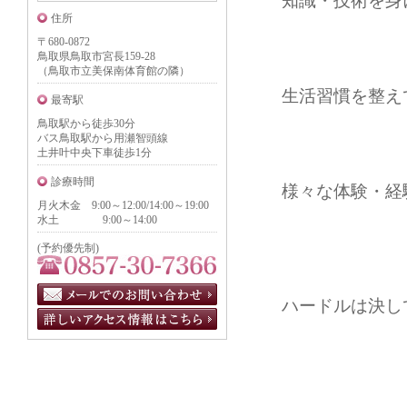
知識・技術を身
住所
〒680-0872
鳥取県鳥取市宮長159-28
（鳥取市立美保南体育館の隣）
生活習慣を整え
最寄駅
鳥取駅から徒歩30分
バス鳥取駅から用瀬智頭線
土井叶中央下車徒歩1分
診療時間
様々な体験・経
月火木金 9:00～12:00/14:00～19:00
水土 9:00～14:00
(予約優先制)
ハードルは決し