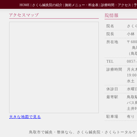
HOME
|
さくら鍼灸院の紹介
|
施術メニュー・料金表
|
診療時間・アクセス
|
予
院名
さく
院長
小林
所在地
〒680
鳥取
（鳥
TEL
085
診療時間
月火木
19:00
水土
休診日
水曜
最寄駅
鳥取
バス
土井
駐車場
有り
大きな地図で見る
鳥取市で鍼灸・整体なら、さくら鍼灸院・さくらトータルケアへ Copyr