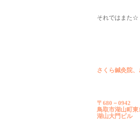
それではまた☆
さくら鍼灸院、
〒680－0942
鳥取市湖山町東1
湖山大門ビル