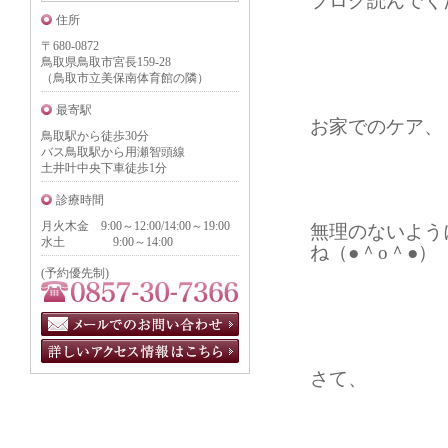
ブログ読んでく
住所
〒680-0872
鳥取県鳥取市宮長159-28
（鳥取市立美保南体育館の隣）
最寄駅
お家でのケア、
鳥取駅から徒歩30分
バス鳥取駅から用瀬智頭線
土井叶中央下車徒歩1分
診療時間
月火木金 9:00～12:00/14:00～19:00
無理のないよう
水土 9:00～14:00
ね（●＾o＾●）
(予約優先制)
さて、