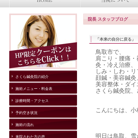
院長 スタッフブログ
「本来の自分に戻る」
鳥取市で、
肩こり・腰痛・
灸・冷え治療、
しみ・しわ・リ
さくら鍼灸院の紹介
顔鍼・美容鍼灸
美容整体・ダイ
施術メニュー・料金表
さくら鍼灸院、
診療時間・アクセス
こんにちは、小
予約空き状況
施術の流れ
明日は鳥取、雪
来院された方の声