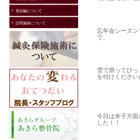
美顔鍼について
訪問施術について
忘年会シーズン
で、
雪で滑ってひっ
を付けください
今日は米子方面
した！！